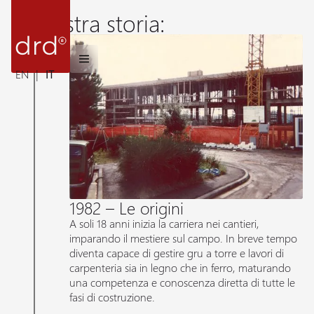
Fondata nel 2009, l’azienda si occupa di ristrutturazioni e
La nostra storia:
costruzioni di qualità, offrendo soluzioni “chiavi in mano” per
privati e professionisti, con un unico referente, tempi certi e
attenzione ai dettagli.
EN
|
IT
1982 – Le origini
A soli 18 anni inizia la carriera nei cantieri,
imparando il mestiere sul campo. In breve tempo
diventa capace di gestire gru a torre e lavori di
carpenteria sia in legno che in ferro, maturando
una competenza e conoscenza diretta di tutte le
fasi di costruzione.