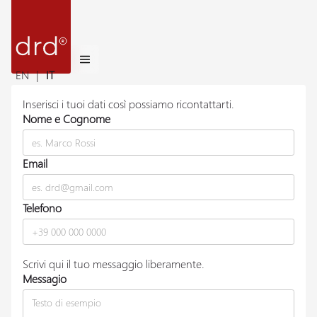
EN
|
IT
Inserisci i tuoi dati così possiamo ricontattarti.
Nome e Cognome
Email
Telefono
Scrivi qui il tuo messaggio liberamente.
Messagio