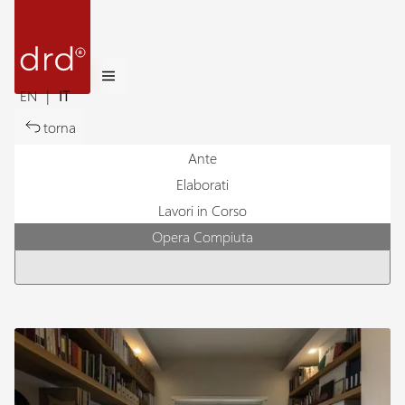
EN
|
IT
torna
Ante
Elaborati
Lavori in Corso
Opera Compiuta