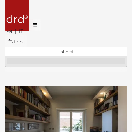
EN
|
IT
torna
Elaborati